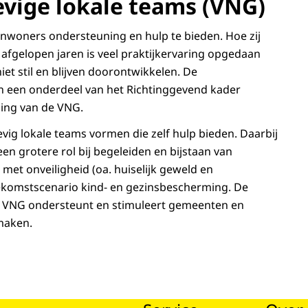
evige lokale teams (VNG)
iële) potentie te realiseren.
inwoners ondersteuning en hulp te bieden. Hoe zij
 afgelopen jaren is veel praktijkervaring opgedaan
port over basisfuncties van
et stil en blijven doorontwikkelen. De
an een onderdeel van het Richtinggevend kader
ning van de VNG.
 vakbekwaamheid die wordt gevraagd van
ig lokale teams vormen die zelf hulp bieden. Daarbij
le teams. Dit wordt inzichtelijk gemaakt aan de hand
en grotere rol bij begeleiden en bijstaan van
lokale teams in huis zouden moeten hebben, zoals
et onveiligheid (oa. huiselijk geweld en
oekomstscenario kind- en gezinsbescherming. De
g
de VNG ondersteunt en stimuleert gemeenten en
vies over toegevoegde waarde en
maken.
ms (30 maart 2022)
.nl/
dvies en het NJi, in opdracht van de Associatie
voegde waarde en effectiviteit van wijkteams. Ellen