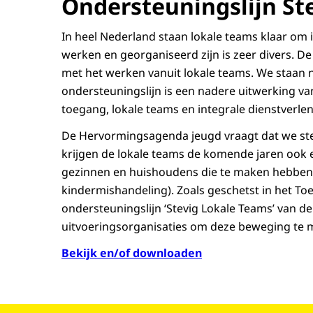
Ondersteuningslijn St
werkzame elementen zijn om deze (financ
In heel Nederland staan lokale teams klaar om 
Bekijk en/of download de rapportage
werken en georganiseerd zijn is zeer divers. De
Handreiking bij KPMG rap
met het werken vanuit lokale teams. We staan ni
wijkteams
ondersteuningslijn is een nadere uitwerking v
toegang, lokale teams en integrale dienstverle
In deze handreiking gaan we in op de
De Hervormingsagenda jeugd vraagt dat we stev
professionals die werken in of met loka
krijgen de lokale teams de komende jaren ook e
van de inzichten en basisfuncties die 
gezinnen en huishoudens die te maken hebben m
geformuleerd in het KPMG-rapport.
kindermishandeling). Zoals geschetst in het T
Bekijk en/of download de handreikin
ondersteuningslijn ‘Stevig Lokale Teams’ van 
Onderzoek van Zwaan Ad
uitvoeringsorganisaties om deze beweging te 
effectiviteit van wijktea
Lees meer op de website van
Bekijk en/of downloaden
Stichting Onderwijsconsulenten
toekomstkindengezin.1sociaaldomein
Op 30 maart 2022 presenteerden Zwaan A
Wijkteams, een onderzoek naar de toege