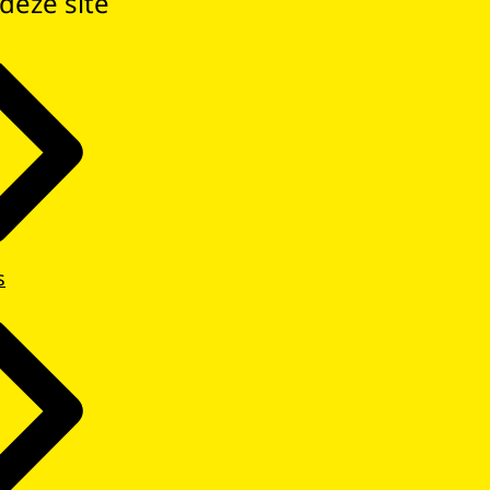
deze site
s