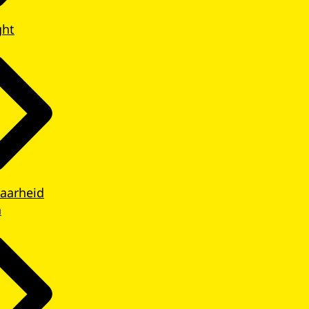
ght
aarheid
n