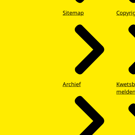
Leidraad Werken aan
Sitemap
Copyri
Bekijk de rapportage en de
t. Dit verbetert de toegang tot jeugdhulp voor
Archief
Kwetsb
en van elkaar
melde
instituten verzamelt samen met huisartsen,
uccesvolle praktijkvoorbeelden.
aan Veiligheid voor lokale teams