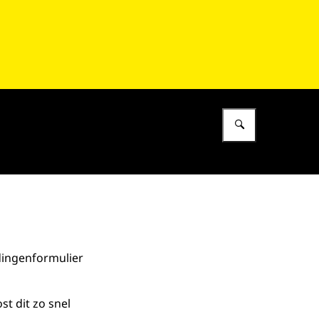
Vul in wat 
dingenformulier
t dit zo snel