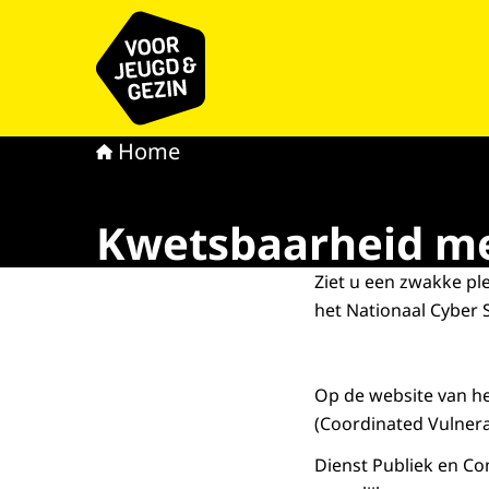
Naar de homepage van voor Jeugd & Gezin
Home
Kwetsbaarheid m
Ziet u een zwakke pl
het Nationaal Cyber 
Op de website van h
(Coordinated Vulnerab
Dienst Publiek en Co