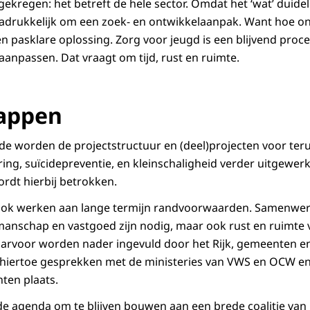
gekregen: het betreft de hele sector. Omdat het ‘wat’ duideli
 nadrukkelijk om een zoek- en ontwikkelaanpak. Want hoe on
en pasklare oplossing. Zorg voor jeugd is een blijvend proc
 aanpassen. Dat vraagt om tijd, rust en ruimte.
tappen
e worden de projectstructuur en (deel)projecten voor ter
g, suïcidepreventie, en kleinschaligheid verder uitgewer
rdt hierbij betrokken.
ok werken aan lange termijn randvoorwaarden. Samenwer
manschap en vastgoed zijn nodig, maar ook rust en ruimte v
rvoor worden nader ingevuld door het Rijk, gemeenten en 
 hiertoe gesprekken met de ministeries van VWS en OCW en
en plaats.
de agenda om te blijven bouwen aan een brede coalitie van