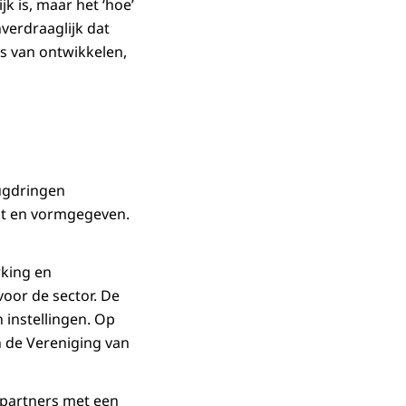
jk is, maar het ‘hoe’
verdraaglijk dat
es van ontwikkelen,
ugdringen
kt en vormgegeven.
king en
oor de sector. De
instellingen. Op
 de Vereniging van
 partners met een