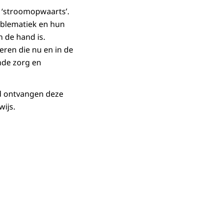
 ‘stroomopwaarts’.
oblematiek en hun
n de hand is.
eren die nu en in de
nde zorg en
jd ontvangen deze
ijs.