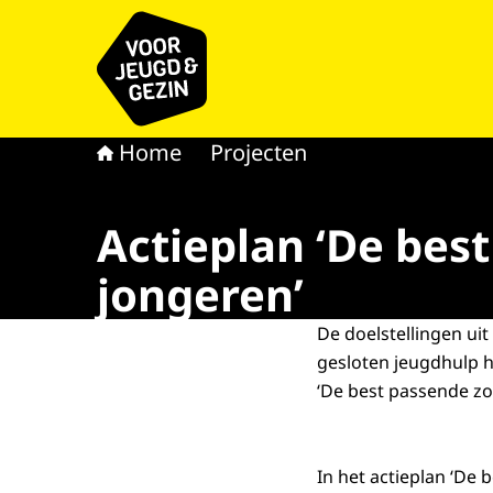
Naar de homepage van voor Jeugd & Gezin
Home
Projecten
Actieplan ‘De bes
jongeren’
De doelstellingen ui
gesloten jeugdhulp h
‘De best passende zo
In het actieplan ‘De