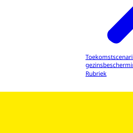
Toekomstscenario
gezinsbeschermi
Rubriek