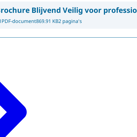
rochure Blijvend Veilig voor professi
1
PDF-document
869.91 KB
2 pagina's