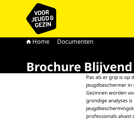
Naar de homepage van voor Jeugd & Gezin
Home
Documenten
Brochure Blijvend 
Pas als er grip is op
jeugdbeschermer in st
Gezinnen worden voo
grondige analyses is e
jeugdbeschermingsket
professionals alvast 