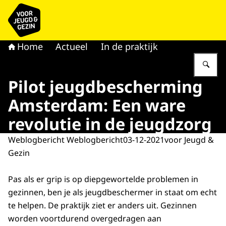
Naar de homepage van voor Jeugd & Gezin
Home
Actueel
In de praktijk
Vu
Pilot jeugdbescherming
Amsterdam: Een ware
revolutie in de jeugdzorg
Weblogbericht Weblogbericht
03-12-2021
voor Jeugd &
Gezin
Pas als er grip is op diepgewortelde problemen in
gezinnen, ben je als jeugdbeschermer in staat om echt
te helpen. De praktijk ziet er anders uit. Gezinnen
worden voortdurend overgedragen aan