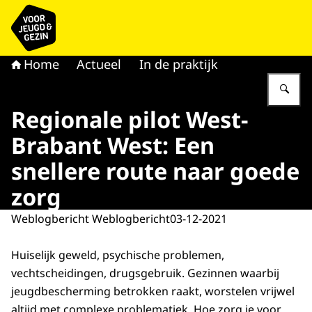
Naar de homepage van voor Jeugd & Gezin
Home
Actueel
In de praktijk
Vu
Regionale pilot West-
Brabant West: Een
snellere route naar goede
zorg
Weblogbericht Weblogbericht
03-12-2021
Huiselijk geweld, psychische problemen,
vechtscheidingen, drugsgebruik. Gezinnen waarbij
jeugdbescherming betrokken raakt, worstelen vrijwel
altijd met complexe problematiek. Hoe zorg je voor