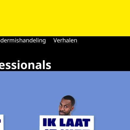
ndermishandeling
Verhalen
essionals
n