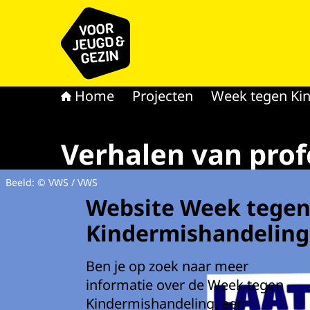
Naar de homepage van voor Jeugd & Gezin
Home
Projecten
Week tegen Ki
Verhalen van prof
Beeld: © VWS / VWS
Website Week tege
Kindermishandeling
Ben je op zoek naar meer
informatie over de Week tegen
Kindermishandeling, een