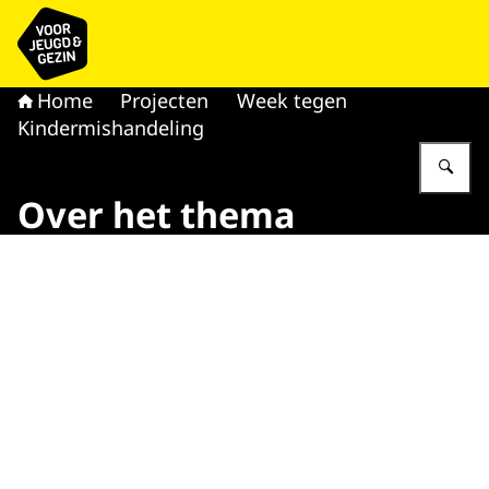
Naar de homepage van voor Jeugd & Gezin
Home
Projecten
Week tegen
Kindermishandeling
Vu
Over het thema
Beeld: © VWS / VWS