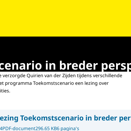
enario in breder persp
 verzorgde Quirien van der Zijden tijdens verschillende
et programma Toekomstscenario een lezing over
ities.
ezing Toekomstscenario in breder per
4
PDF-document
296.65 KB
6 pagina's