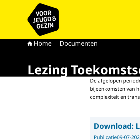
Naar de homepage van voor Jeugd & Gezin
Home
Documenten
Lezing Toekomstsc
De afgelopen periode
bijeenkomsten van h
complexiteit en trans
Download:
L
Publicatie
09-07-202