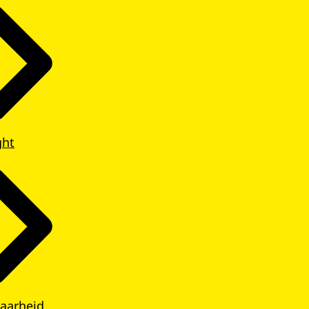
ght
aarheid