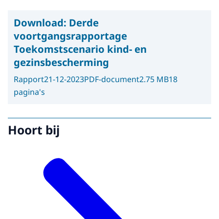
Download:
Derde
voortgangsrapportage
Toekomstscenario kind- en
gezinsbescherming
Rapport
21-12-2023
PDF-document
2.75 MB
18
pagina's
Hoort bij