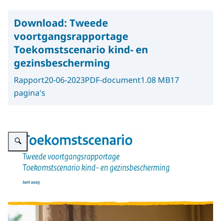
Download:
Tweede
voortgangsrapportage
Toekomstscenario kind- en
gezinsbescherming
Rapport
20-06-2023
PDF-document
1.08 MB
17
pagina's
Vergroot afbeelding Afbeelding van de voortgangsrapportage van juni 202