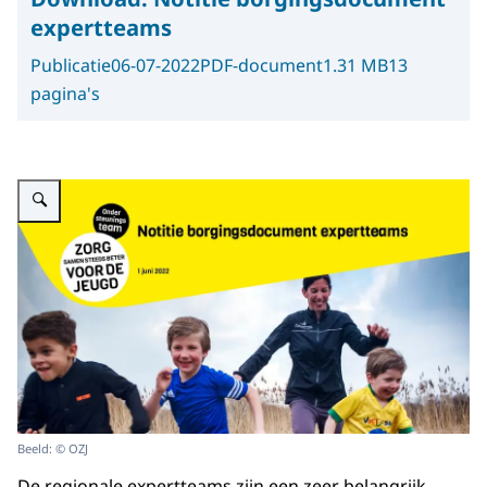
expertteams
Publicatie
06-07-2022
PDF-document
1.31 MB
13
pagina's
Vergroot afbeelding Afbeelding van de notitie
Beeld: © OZJ
De regionale expertteams zijn een zeer belangrijk