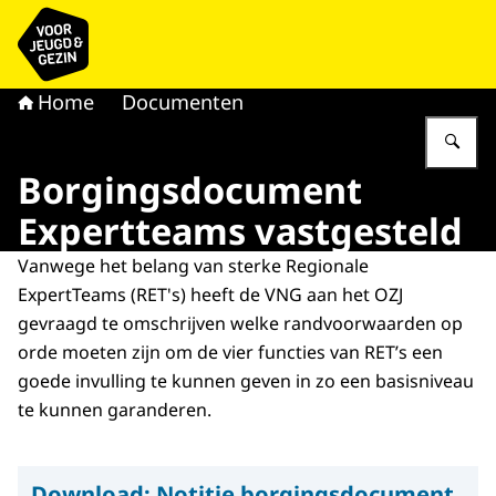
Naar de homepage van voor Jeugd & Gezin
Home
Documenten
Vu
Borgingsdocument
Expertteams vastgesteld
Vanwege het belang van sterke Regionale
ExpertTeams (RET's) heeft de VNG aan het OZJ
gevraagd te omschrijven welke randvoorwaarden op
orde moeten zijn om de vier functies van RET’s een
goede invulling te kunnen geven in zo een basisniveau
te kunnen garanderen.
Download:
Notitie borgingsdocument