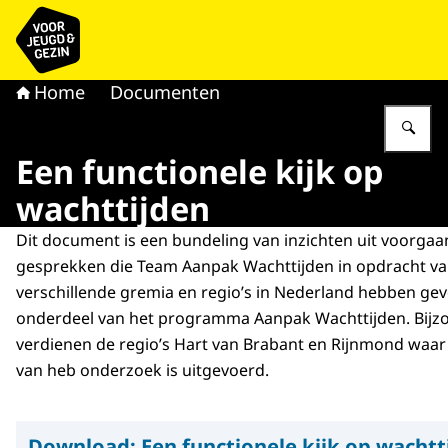
Naar de homepage van voor Jeugd & Gezin
Home
Documenten
Vu
Een functionele kijk op
wachttijden
Dit document is een bundeling van inzichten uit voorgaa
gesprekken die Team Aanpak Wachttijden in opdracht v
verschillende gremia en regio’s in Nederland hebben gev
onderdeel van het programma Aanpak Wachttijden. Bijz
verdienen de regio’s Hart van Brabant en Rijnmond waar
van heb onderzoek is uitgevoerd.
Download:
Een functionele kijk op wachtt