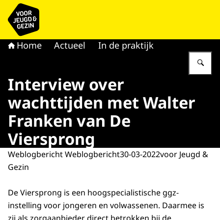
Naar de homepage van voor Jeugd & Gezin
Home
Actueel
In de praktijk
Vu
Interview over
wachttijden met Walter
Franken van De
Viersprong
Weblogbericht Weblogbericht
30-03-2022
voor Jeugd &
Gezin
De Viersprong is een hoogspecialistische ggz-
instelling voor jongeren en volwassenen. Daarmee is
zij als zorgaanbieder direct betrokken bij de