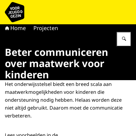
Naar de homepage van voor Jeugd & Gezin
Home
Projecten
Vu
Beter communiceren
over maatwerk voor
kinderen
Het onderwijsstelsel biedt een breed scala aan
maatwerkmogelijkheden voor kinderen die
ondersteuning nodig hebben. Helaas worden deze
niet altijd gebruikt. Daarom moet de communicatie
verbeteren.
Lees voorbeelden in de