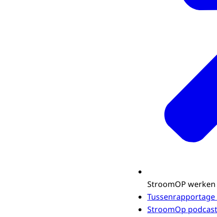
StroomOP werken 
Tussenrapportage on
StroomOp podcasts