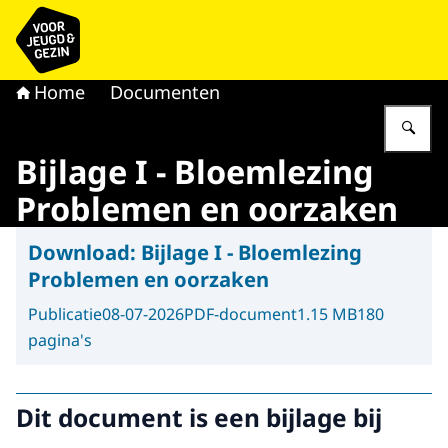
Naar de homepage van voor Jeugd & Gezin
Home
Documenten
Vu
Bijlage I - Bloemlezing
Problemen en oorzaken
Download:
Bijlage I - Bloemlezing
Problemen en oorzaken
Publicatie
08-07-2026
PDF-document
1.15 MB
180
pagina's
Dit document is een bijlage bij