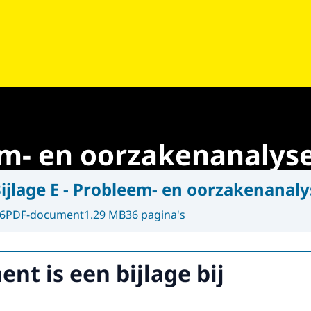
eem- en oorzakenanalys
ijlage E - Probleem- en oorzakenanaly
6
PDF-document
1.29 MB
36 pagina's
nt is een bijlage bij