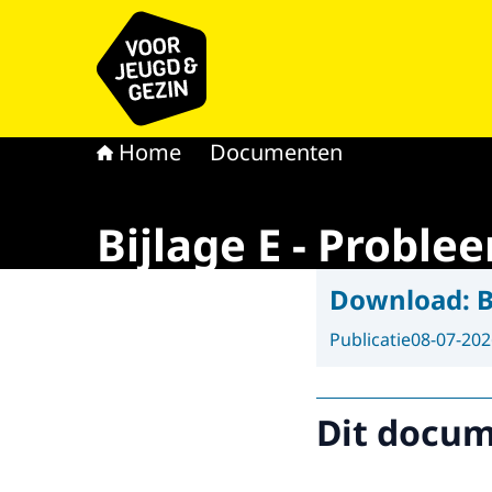
Naar de homepage van voor Jeugd & Gezin
Home
Documenten
Bijlage E - Probl
Download:
B
Publicatie
08-07-202
Dit docume