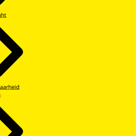
ght
aarheid
n