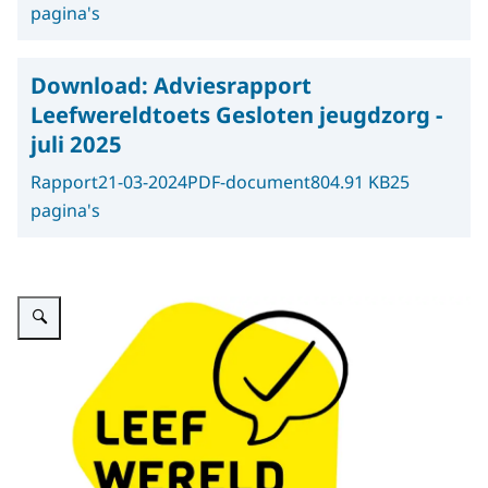
pagina's
Download:
Adviesrapport
Leefwereldtoets Gesloten jeugdzorg -
juli 2025
Rapport
21-03-2024
PDF-document
804.91 KB
25
pagina's
Vergroot afbeelding Afbeelding van adviesrapport leefwereldtoets