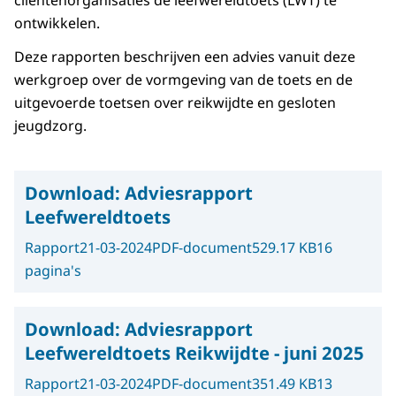
cliëntenorganisaties de leefwereldtoets (LWT) te
ontwikkelen.
Deze rapporten beschrijven een advies vanuit deze
werkgroep over de vormgeving van de toets en de
uitgevoerde toetsen over reikwijdte en gesloten
jeugdzorg.
Download:
Adviesrapport
Leefwereldtoets
Rapport
21-03-2024
PDF-document
529.17 KB
16
pagina's
Download:
Adviesrapport
Leefwereldtoets Reikwijdte - juni 2025
Rapport
21-03-2024
PDF-document
351.49 KB
13