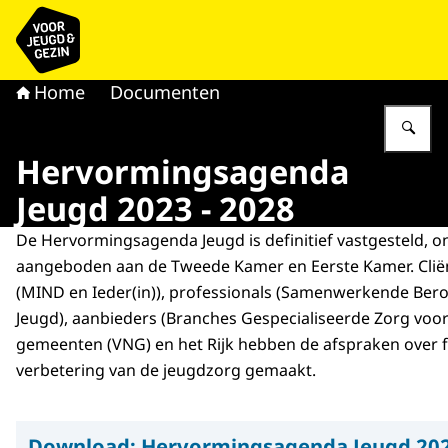
Naar de homepage van voor Jeugd & Gezin
Home
Documenten
Vu
Hervormingsagenda
Jeugd 2023 - 2028
De Hervormingsagenda Jeugd is definitief vastgesteld, 
aangeboden aan de Tweede Kamer en Eerste Kamer. Clië
(MIND en Ieder(in)), professionals (Samenwerkende Ber
Jeugd), aanbieders (Branches Gespecialiseerde Zorg voor
gemeenten (VNG) en het Rijk hebben de afspraken over
verbetering van de jeugdzorg gemaakt.
Download:
Hervormingsagenda Jeugd 202