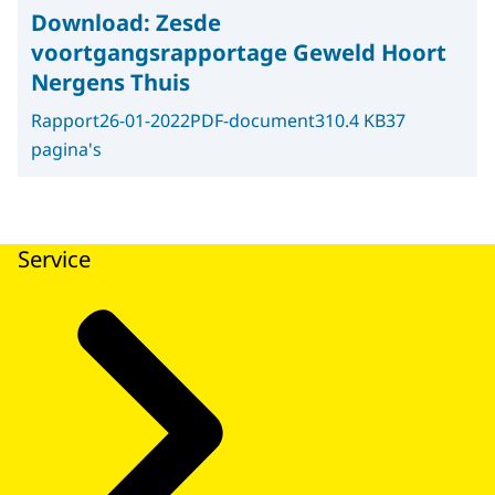
Download:
Zesde
voortgangsrapportage Geweld Hoort
Nergens Thuis
Rapport
26-01-2022
PDF-document
310.4 KB
37
pagina's
Service