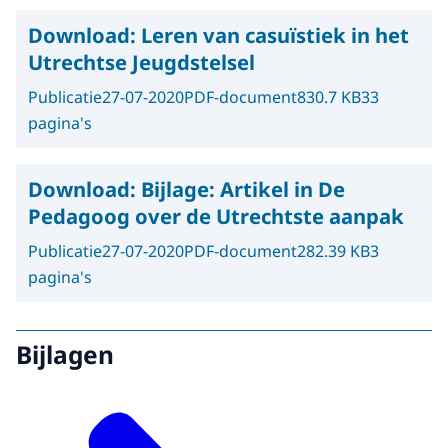
Download:
Leren van casuïstiek in het
Utrechtse Jeugdstelsel
Publicatie
27-07-2020
PDF-document
830.7 KB
33
pagina's
Download:
Bijlage: Artikel in De
Pedagoog over de Utrechtste aanpak
Publicatie
27-07-2020
PDF-document
282.39 KB
3
pagina's
Bijlagen