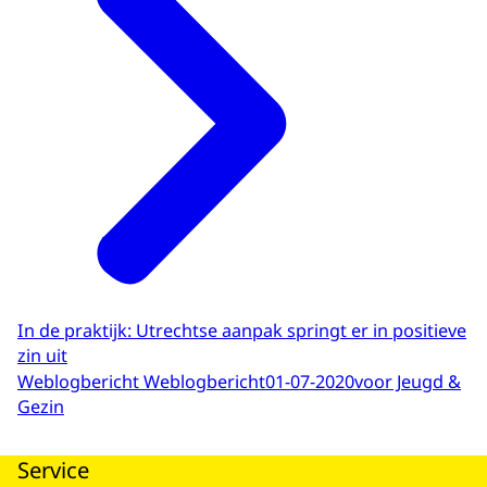
In de praktijk: Utrechtse aanpak springt er in positieve
zin uit
Weblogbericht Weblogbericht
01-07-2020
voor Jeugd &
Gezin
Service