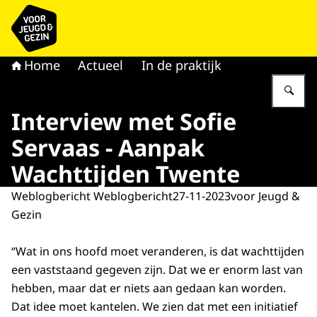
Naar de homepage van voor Jeugd & Gezin
Home
Actueel
In de praktijk
Vu
Interview met Sofie
Servaas - Aanpak
Wachttijden Twente
Weblogbericht Weblogbericht
27-11-2023
voor Jeugd &
Gezin
“Wat in ons hoofd moet veranderen, is dat wachttijden
een vaststaand gegeven zijn. Dat we er enorm last van
hebben, maar dat er niets aan gedaan kan worden.
Dat idee moet kantelen. We zien dat met een initiatief