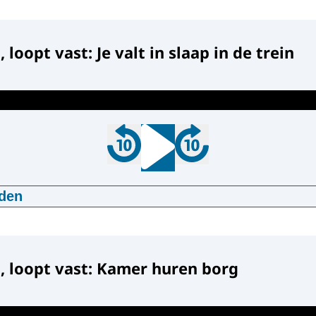
:25
mp3
8 MB
Beluister de
d
Beluister de
 loopt vast: Je valt in slaap in de trein
Beluister de
Beluister de
Beluister de
den
t, loopt vast: Je valt in slaap in de trein
:53
mp3
8 MB
d
t, loopt vast: Kamer huren borg