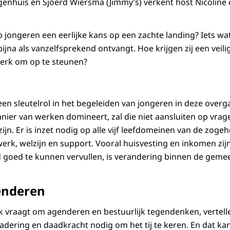
igenhuis en Sjoerd Wiersma (Jimmy’s) verkent host Nicolin
 jongeren een eerlijke kans op een zachte landing? Iets wat
bijna als vanzelfsprekend ontvangt. Hoe krijgen zij een veili
werk om op te steunen?
5
 sleutelrol in het begeleiden van jongeren in deze overg
nier van werken domineert, zal die niet aansluiten op vrag
jn. Er is inzet nodig op alle vijf leefdomeinen van de zogeh
erk, welzijn en support. Vooral huisvesting en inkomen zijn
 goed te kunnen vervullen, is verandering binnen de gemee
enderen
k vraagt om agenderen en bestuurlijk tegendenken, vertelle
adering en daadkracht nodig om het tij te keren. En dat kan