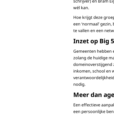
schrijver) en Bram E
wél kan.
Hoe krijgt deze groep
een ‘normaal’ gezin, 
te vallen en een net
Inzet op Big 
Gemeenten hebben een
zolang de huidige ma
domeinoverstijgend zi
inkomen, school en w
verantwoordelijkheid
nodig.
Meer dan ag
Een effectieve aanpa
een persoonlijke ben