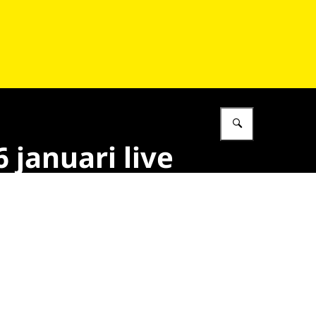
Vul in wat 
6 januari live