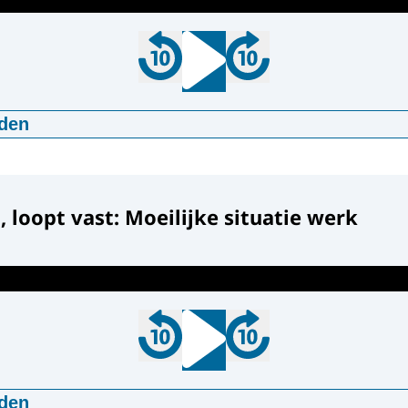
den
st, loopt vast: Kamer huren borg
:13
mp3
8 MB
d
, loopt vast: Moeilijke situatie werk
den