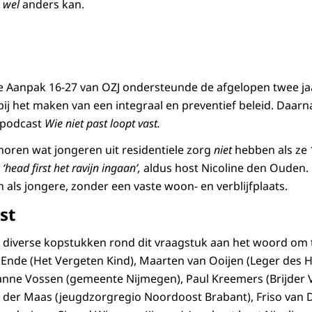
t
wel
anders kan.
ke Aanpak 16-27 van OZJ ondersteunde de afgelopen twee ja
 het maken van een integraal en preventief beleid. Daarna
 podcast
Wie niet past loopt vast.
 horen wat jongeren uit residentiele zorg
niet
hebben als ze 
n
‘head first het ravijn ingaan’,
aldus host Nicoline den Ouden.
n als jongere, zonder een vaste woon- en verblijfplaats.
st
diverse kopstukken rond dit vraagstuk aan het woord om t
Ende (Het Vergeten Kind), Maarten van Ooijen (Leger des H
ianne Vossen (gemeente Nijmegen), Paul Kreemers (Brijder 
n der Maas (jeugdzorgregio Noordoost Brabant), Friso van 