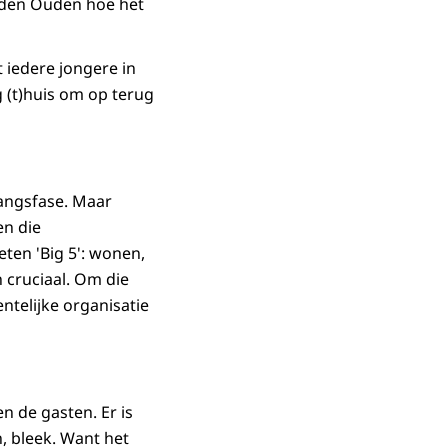
e den Ouden hoe het
 iedere jongere in
g (t)huis om op terug
angsfase. Maar
en die
eten 'Big 5': wonen,
 cruciaal. Om die
ntelijke organisatie
n de gasten. Er is
, bleek. Want het