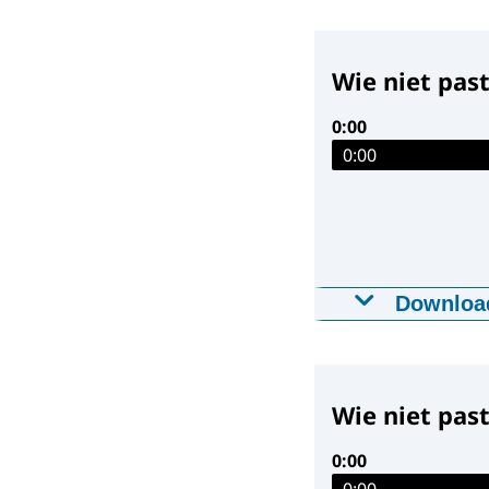
26-01-2026
03
Downloa
Wie niet past,
Spotify
Spotify
0:00
0:00
Spotify
Spotify
Spotify
Downloa
Wie niet pas
26-01-2026
02
Downloa
Wie niet pas
0:00
0:00