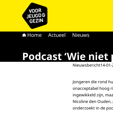
Naar de homepage van voor Jeugd & Gezin
Home
Actueel
Nieuws
Podcast ‘Wie niet p
Nieuwsbericht
14-01-
Jongeren die rond hu
onacceptabel hoog ri
ingewikkeld zijn, maa
Nicoline den Ouden, 
onderzoekt in de po