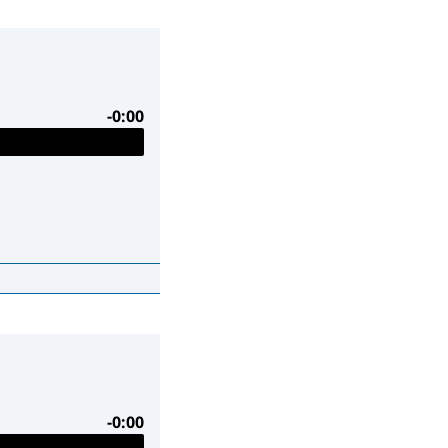
ze aflevering op
ze aflevering op
-0:00
ze aflevering op
ze aflevering op
ze aflevering op
-0:00