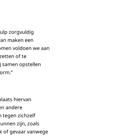
hulp zorgvuldig
 van maken een
nomen voldoen we aan
etten of te
j samen opstellen
vorm.”
plaats hiervan
een andere
 tegen zichzelf
nnen zijn, zoals
iek of gevaar vanwege