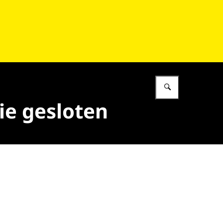
Vul in wat 
ie gesloten