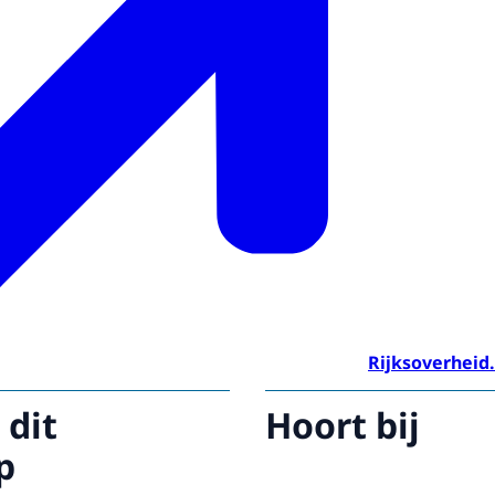
Rijksoverheid.
 dit
Hoort bij
p