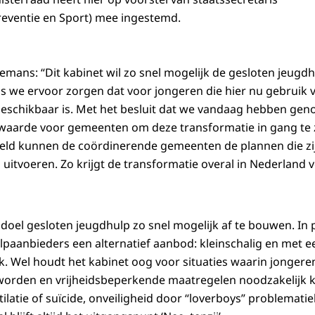
reventie en Sport) mee ingestemd.
remans: “Dit kabinet wil zo snel mogelijk de gesloten jeugd
s we ervoor zorgen dat voor jongeren die hier nu gebruik
beschikbaar is. Met het besluit dat we vandaag hebben ge
waarde voor gemeenten om deze transformatie in gang te z
geld kunnen de coördinerende gemeenten de plannen die zi
uitvoeren. Zo krijgt de transformatie overal in Nederland 
 doel gesloten jeugdhulp zo snel mogelijk af te bouwen. In 
paanbieders een alternatief aanbod: kleinschalig en met 
 Wel houdt het kabinet oog voor situaties waarin jongeren
rden en vrijheidsbeperkende maatregelen noodzakelijk ku
ilatie of suïcide, onveiligheid door “loverboys” problemat