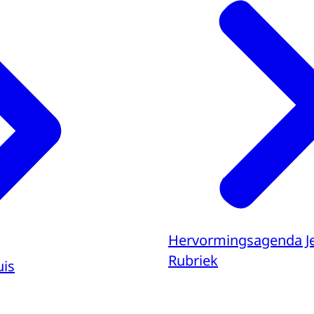
Hervormingsagenda J
Rubriek
uis