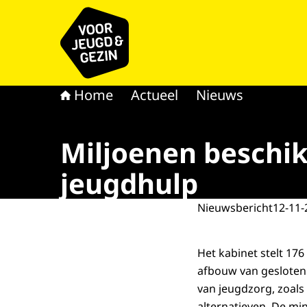
Naar de homepage van voor Jeugd & Gezin
Home
Actueel
Nieuws
Miljoenen beschik
jeugdhulp
Nieuwsbericht
12-11-
Het kabinet stelt 17
afbouw van geslote
van jeugdzorg, zoals
alternatieven. De min