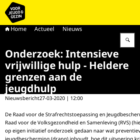
Naar de homepage van voor Jeugd & Gezin
Home
Actueel
Nieuws
Vu
Onderzoek: Intensieve
vrijwillige hulp - Heldere
grenzen aan de
jeugdhulp
Nieuwsbericht
27-03-2020 | 12:00
De Raad voor de Strafrechtstoepassing en Jeugdbescherm
Raad voor de Volksgezondheid en Samenleving (RVS) (hi
op eigen initiatief onderzoek gedaan naar wat preventie
jeugdbescherming (drang) inhoudt, hoe dit uitvoering krij