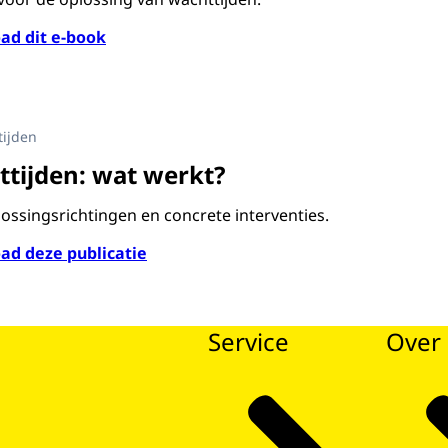
ad dit e-book
ding van document Aanpak wachttijden; wat werkt?
tijden
tijden: wat werkt?
lossingsrichtingen en concrete interventies.
ad deze publicatie
Service
Over 