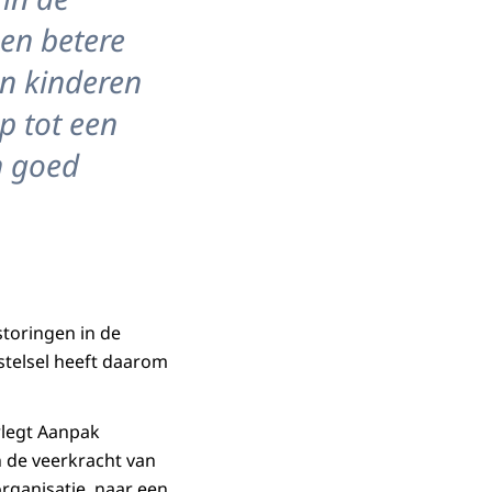
een betere
n kinderen
op tot een
n goed
toringen in de
stelsel heeft daarom
rlegt Aanpak
 de veerkracht van
rganisatie, naar een