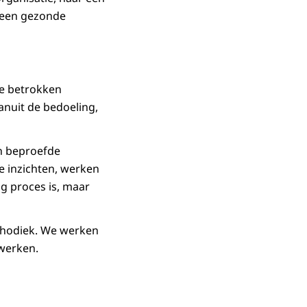
 een gezonde
ke betrokken
anuit de bedoeling,
en beproefde
ke inzichten, werken
g proces is, maar
thodiek. We werken
werken.