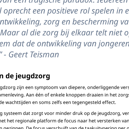
 oprecht een positieve rol spelen in 
ntwikkeling, zorg en bescherming va
Maar al die zorg bij elkaar telt niet 
em dat de ontwikkeling van jongere
” - Geert Teisman
in de jeugdzorg
ugdzorg zijn een symptoom van diepere, onderliggende vers
amenleving. Aan één of enkele knoppen draaien in het zorg
 de wachttijden en soms zelfs een tegengesteld effect.
g systeem dat zorgt voor minder druk op de jeugdzorg, ve
t het regionale platform de focus naar het versterken van
n gezinnen. De focus verschuift van de taakuitvoering per o