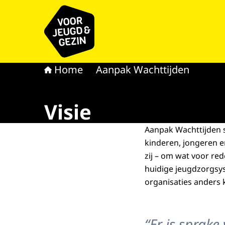
Naar de homepage van voor Jeugd & Gezin
Home
Aanpak Wachttijden
Visie
Aanpak Wachttijden 
kinderen, jongeren 
zij – om wat voor red
huidige jeugdzorgsy
organisaties anders
“Er is sprake