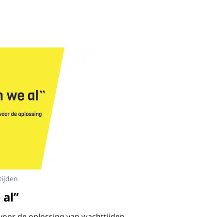
ing van publicatie innovatieparadox
tijden
 al”
oor de oplossing van wachttijden.