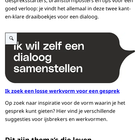
Gespreksstarters, brainstormposters en tips voor een
goed verloop: je vindt het allemaal in deze twee kant-
en-klare draaiboekjes voor een dialoog.
Vergroot afbeelding Afbeelding van de keuzebutton: ik wil zelf een dialoog s
Ik zoek een losse werkvorm voor een gesprek
Op zoek naar inspiratie voor de vorm waarin je het
gesprek kunt gieten? Hier vind je verschillende
suggesties voor ijsbrekers en werkvormen.
Dit zijn thema’s die leven