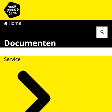
Naar de homepage van voor Jeugd & Gezin
Home
Vu
Documenten
Service