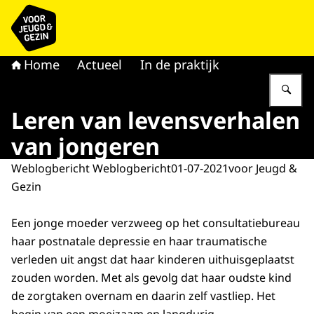
Naar de homepage van voor Jeugd & Gezin
Home
Actueel
In de praktijk
Vu
Leren van levensverhalen
van jongeren
Weblogbericht Weblogbericht
01-07-2021
voor Jeugd &
Gezin
Een jonge moeder verzweeg op het consultatiebureau
haar postnatale depressie en haar traumatische
verleden uit angst dat haar kinderen uithuisgeplaatst
zouden worden. Met als gevolg dat haar oudste kind
de zorgtaken overnam en daarin zelf vastliep. Het