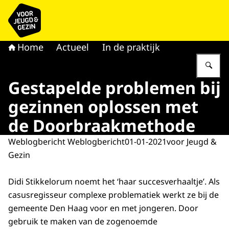
Naar de homepage van voor Jeugd & Gezin
Home
Actueel
In de praktijk
Vu
Gestapelde problemen bij
gezinnen oplossen met
de Doorbraakmethode
Weblogbericht Weblogbericht
01-01-2021
voor Jeugd &
Gezin
Didi Stikkelorum noemt het ‘haar succesverhaaltje’. Als
casusregisseur complexe problematiek werkt ze bij de
gemeente Den Haag voor en met jongeren. Door
gebruik te maken van de zogenoemde