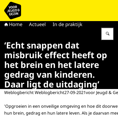
Naar de homepage van voor Jeugd & Gezin
Home
Actueel
In de praktijk
Vu
‘Echt snappen dat
misbruik effect heeft op
het brein en het latere
gedrag van kinderen.
Daar ligt de uitdaging’
Weblogbericht Weblogbericht
27-09-2021
voor Jeugd & Ge
'Opgroeien in een onveilige omgeving en hoe dit doorwer
hun brein, gedrag en hun latere leven. Als je daarvan mee