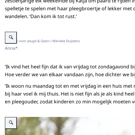
zestienjarige elk weekeinde bij Katja om paard te rijden 
spelletje te spelen met haar pleegbroertje of lekker met
wandelen. ‘Dan kom ik tot rust.’
Vergroot afbeelding Anna omhelst een hond.
Beeld: © voor Jeugd & Gezin / Marieke Duijsters
Anna*.
‘Ik vind het heel fijn dat ik van vrijdag tot zondagavond 
Hoe verder we van elkaar vandaan zijn, hoe dichter we bij 
‘Ik woon nu maandag tot en met vrijdag in een huis met n
bij haar voel ik mij thuis. Het is niet fijn als je als k
en pleegouder, zodat kinderen zo min mogelijk moeten ver
Vergroot afbeelding Anna en gezinshuisouder Katja omhelzen elkaar.