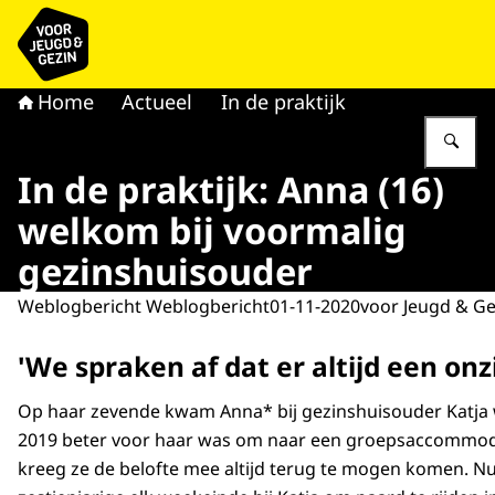
Naar de homepage van voor Jeugd & Gezin
Home
Actueel
In de praktijk
Vu
In de praktijk: Anna (16)
welkom bij voormalig
gezinshuisouder
Weblogbericht Weblogbericht
01-11-2020
voor Jeugd & Ge
'We spraken af dat er altijd een onzi
Op haar zevende kwam Anna* bij gezinshuisouder Katja w
2019 beter voor haar was om naar een groepsaccommoda
kreeg ze de belofte mee altijd terug te mogen komen. N