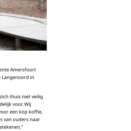
eente Amersfoort
e Langenoord in
ch thuis niet veilig
lijk voor. Wij
oor een kop koffie,
rs van ouders naar
etekenen.”