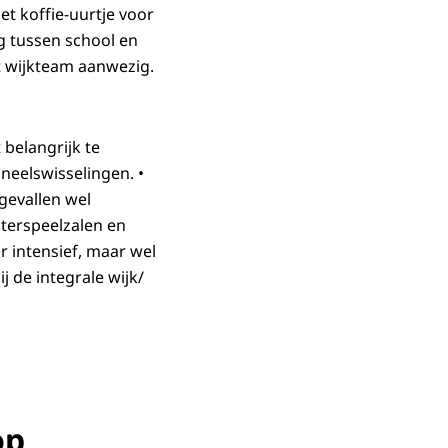
t koffie-uurtje voor
g tussen school en
t wijkteam aanwezig.
 belangrijk te
neelswisselingen. •
gevallen wel
uterspeelzalen en
 intensief, maar wel
 de integrale wijk/
op