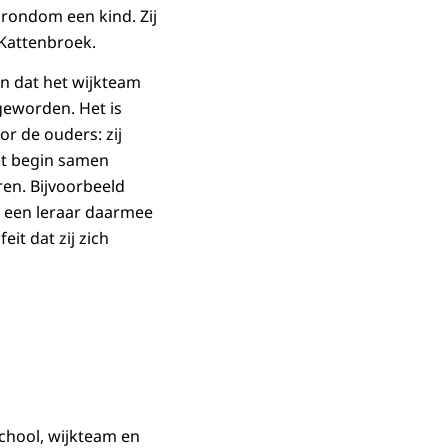
rondom een kind. Zij
Kattenbroek.
n dat het wijkteam
 geworden. Het is
r de ouders: zij
et begin samen
ren. Bijvoorbeeld
oe een leraar daarmee
it dat zij zich
school, wijkteam en