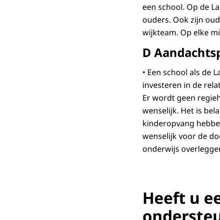
een school. Op de L
ouders. Ook zijn ou
wijkteam. Op elke m
D Aandachts
• Een school als de L
investeren in de rel
Er wordt geen regie
wenselijk. Het is be
kinderopvang hebben
wenselijk voor de do
onderwijs overleggen
Heeft u e
onderste