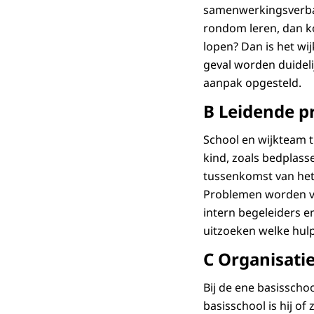
samenwerkingsverban
rondom leren, dan ko
lopen? Dan is het wi
geval worden duideli
aanpak opgesteld.
B Leidende p
School en wijkteam 
kind, zoals bedplass
tussenkomst van het 
Problemen worden vr
intern begeleiders e
uitzoeken welke hul
C Organisati
Bij de ene basissch
basisschool is hij of