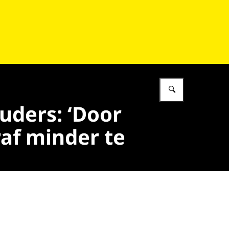
Vul in wat 
uders: ‘Door
raf minder te