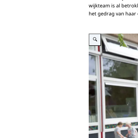
wijkteam is al betro
het gedrag van haar 
Vergroot afbeelding Een fot