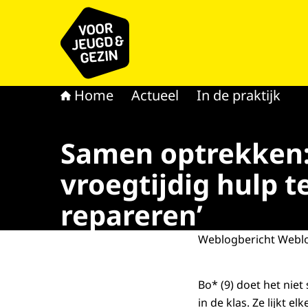
Naar de homepage van voor Jeugd & Gezin
Home
Actueel
In de praktijk
Samen optrekken: 
vroegtijdig hulp t
repareren’
Weblogbericht Webl
Bo* (9) doet het niet
in de klas. Ze lijkt 