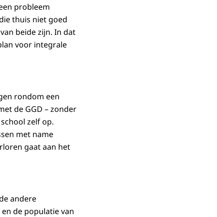
 een probleem
ie thuis niet goed
an beide zijn. In dat
lan voor integrale
ragen rondom een
s met de GGD – zonder
school zelf op.
ussen met name
erloren gaat aan het
 de andere
e en de populatie van