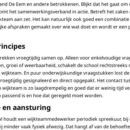
d De Eem en andere betrokkenen. Blijkt dat het gaat om
mt het samenwerkingsverband in actie. Betreft het zaken d
jkteam aan zet. Het kan natuurlijk ook goed een combinatie v
jke afspraken gemaakt over wie wat doet en wordt er een p
rincipes
trekken vroegtijdig samen op. Alleen voor enkelvoudige v
en, groei of weerbaarheid, schakelt de school rechtstreek
wijkteam. En puur onderwijskundige vraagstukken lost de 
oegtijdig gesignaleerd en direct opgepakt. Het contact t
n wijkteam is zo laagdrempelig en goed dat er weinig tijd v
p passend is en hoe dat geregeld moet worden.
e en aansturing
ool houdt een wijkteammedewerker periodiek spreekuur, bij
 zij minder vaak fysiek afwezig. Dat hangt af van de behoeft