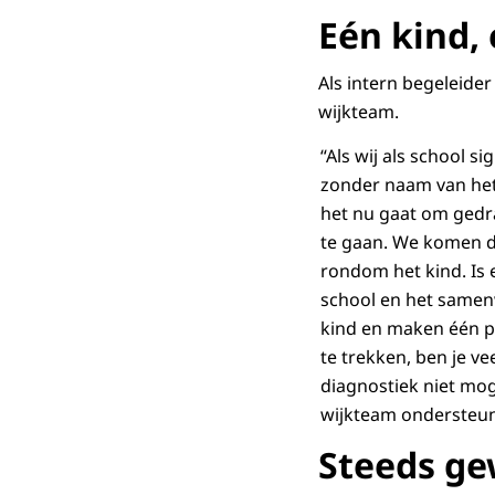
Eén kind,
Als intern begeleide
wijkteam.
“Als wij als school s
zonder naam van het
het nu gaat om gedr
te gaan. We komen d
rondom het kind. Is 
school en het samenw
kind en maken één p
te trekken, ben je v
diagnostiek niet mog
wijkteam ondersteun
Steeds g