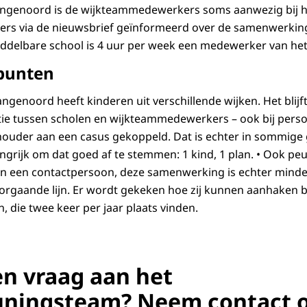
angenoord is de wijkteammedewerkers soms aanwezig bij he
ders via de nieuwsbrief geïnformeerd over de samenwerkin
iddelbare school is 4 uur per week een medewerker van he
punten
angenoord heeft kinderen uit verschillende wijken. Het blijft
atie tussen scholen en wijkteammedewerkers – ook bij perso
houder aan een casus gekoppeld. Dat is echter in sommige 
langrijk om dat goed af te stemmen: 1 kind, 1 plan. • Ook pe
 een contactpersoon, deze samenwerking is echter minder
orgaande lijn. Er wordt gekeken hoe zij kunnen aanhaken bij
, die twee keer per jaar plaats vinden.
en vraag aan het
uningsteam? Neem contact 