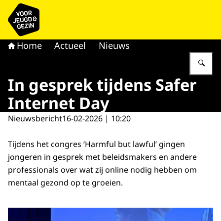
Naar de homepage van voor Jeugd & Gezin
Home
Actueel
Nieuws
Vu
In gesprek tijdens Safer
Internet Day
Nieuwsbericht
16-02-2026 | 10:20
Tijdens het congres ‘Harmful but lawful’ gingen
jongeren in gesprek met beleidsmakers en andere
professionals over wat zij online nodig hebben om
mentaal gezond op te groeien.