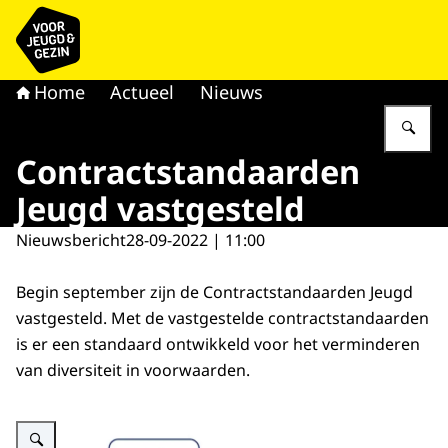
Naar de homepage van voor Jeugd & Gezin
Home
Actueel
Nieuws
Vu
Contractstandaarden
Jeugd vastgesteld
Nieuwsbericht
28-09-2022 | 11:00
Begin september zijn de Contractstandaarden Jeugd
vastgesteld. Met de vastgestelde contractstandaarden
is er een standaard ontwikkeld voor het verminderen
van diversiteit in voorwaarden.
Vergroot afbeelding Afbeelding van overzicht contractstandaarden jeugd