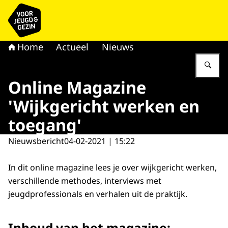
Naar de homepage van voor Jeugd & Gezin
Home
Actueel
Nieuws
Vu
Online Magazine
'Wijkgericht werken en
toegang'
Nieuwsbericht
04-02-2021 | 15:22
In dit online magazine lees je over wijkgericht werken,
verschillende methodes, interviews met
jeugdprofessionals en verhalen uit de praktijk.
Inhoud van het magazine: