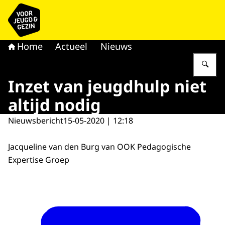
Naar de homepage van voor Jeugd & Gezin
Home
Actueel
Nieuws
Vu
Inzet van jeugdhulp niet
altijd nodig
Nieuwsbericht
15-05-2020 | 12:18
Jacqueline van den Burg van OOK Pedagogische
Expertise Groep