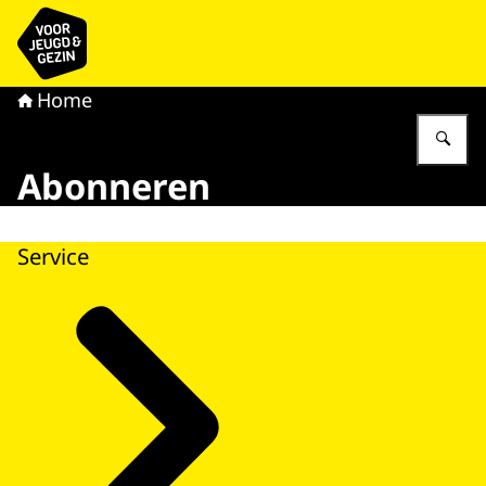
Naar de homepage van voor Jeugd & Gezin
Home
Vu
Abonneren
Service